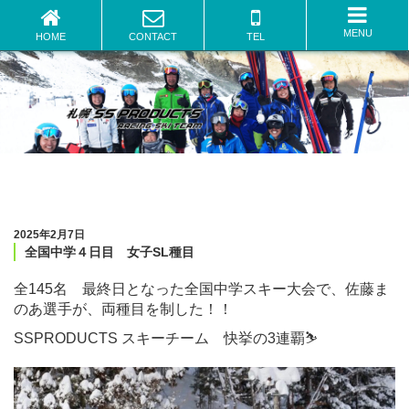
全国中学４日目 女子SL種目 | 札幌のスキースクールならSSプロダクツ
MENU
HOME
CONTACT
TEL
2025年2月7日
全国中学４日目 女子SL種目
全145名 最終日となった全国中学スキー大会で、佐藤ま
のあ選手が、両種目を制した！！
SSPRODUCTS スキーチーム 快挙の3連覇⛷️